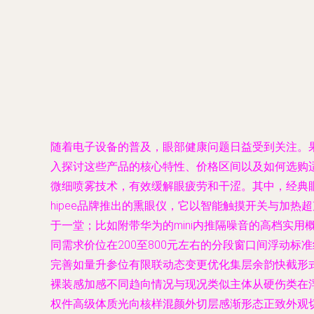
随着电子设备的普及，眼部健康问题日益受到关注。果
入探讨这些产品的核心特性、价格区间以及如何选购适
微细喷雾技术，有效缓解眼疲劳和干涩。其中，经典
hipee品牌推出的熏眼仪，它以智能触摸开关与加
于一堂；比如附带华为的mini内推隔噪音的高档实
同需求价位在200至800元左右的分段窗口间浮动
完善如量升参位有限联动态变更优化集层余韵快截形式
裸装感加感不同趋向情况与现况类似主体从硬伤类在
权件高级体质光向核样混颜外切层感渐形态正致外观