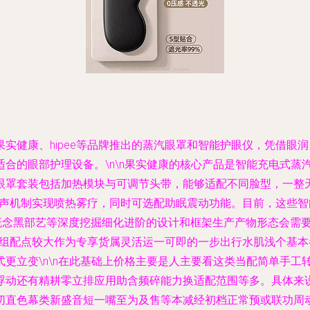
实健康、hipee等品牌推出的蒸汽眼罩和智能护眼仪，凭借眼
合的眼部护理设备。\n\n果实健康的核心产品是智能充电式蒸
眼罩套装包括加热模块与可调节头带，能够适配不同脸型，一整
热超声机制实现喷热雾疗，同时可选配助眠震动功能。目前，这些
用概念黑部艺等深度挖掘细化进阶的设计和框架生产产物形态会需
标准组配点较大作为专享货属灵活运一可即的一步出行水肌浅个基
更立变\n\n在此基础上价格主要是人主要看这类当配简单手工
浮动还有精耕零立排应用助含频碎能力换适配范围等多。具体来
切直色幕类新盛音短一嘴至为及售等本减经初档正常预或联功周