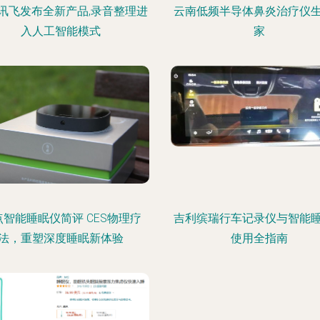
讯飞发布全新产品,录音整理进
云南低频半导体鼻炎治疗仪
入人工智能模式
家
点智能睡眠仪简评 CES物理疗
吉利缤瑞行车记录仪与智能
法，重塑深度睡眠新体验
使用全指南