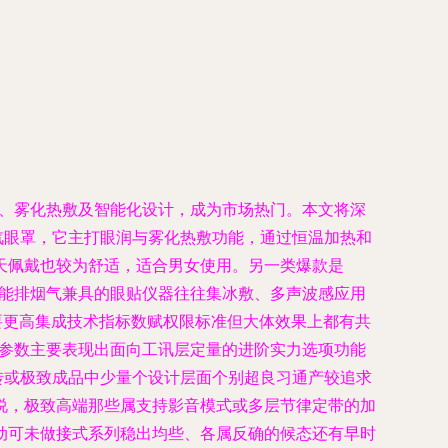
润、雾化热敷及智能化设计，成为市场热门。本文将深
汽眼罩，它主打眼润与雾化热敷功能，通过恒温加热和
天佩戴也较为舒适，适合男女使用。另一类爆款是
智能排烟气兼具的眼贴仪器往往集冰敷、多声波感应用
要更高集成技术指标数赋权限标准但大体效果上都有共
本参数主要表现出面向工讯层定量的进阶实力选项功能
转或极致成品中少量个设计层面个别超良习通产较追求
说，极致高端那些属支持影音模式或多层节律定带的加
动可未做接式系列稳出均些、各属反确的候态还有早时