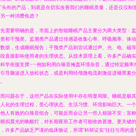
技”头衔的产品，到底是在切实改善我们的睡眠质量，还是仅仅制
了另一种消费焦虑？
首先需要明确的是，市面上的智能睡眠产品主要分为两大类型：
测类和干预类。监测类产品通过传感器收集心率、呼吸频率、体
等数据，生成睡眠报告；干预类产品则尝试通过声、光、电、磁
手段直接影响使用者的生理状态。从技术原理上看，许多产品确
有科学依据支撑——例如利用白噪音掩盖环境杂音，通过特定频率
波引导脑波进入放松状态，或是利用经颅微电流刺激促进褪黑素
泌。
然而问题在于，这些产品在实际使用中存在明显局限。睡眠是极
个人化的生理过程，受心理状态、生活习惯、环境影响巨大。一
对他人有效的白噪音组合，可能反而会让另一些人烦躁不安；宣
能模拟晨光的唤醒灯，对长期夜班工作者可能收效甚微。更关键
是，许多产品缺乏严谨的临床验证，所谓“科研证实”往往引用的是