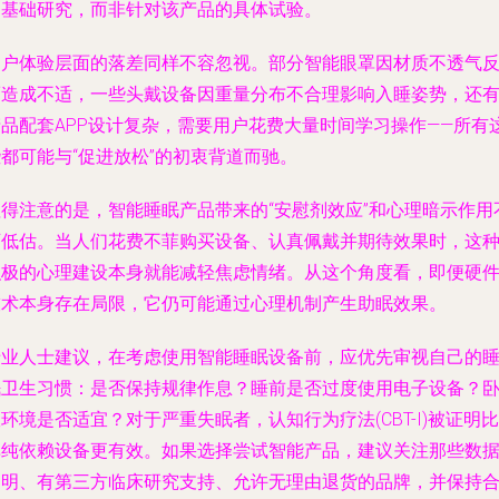
期基础研究，而非针对该产品的具体试验。
用户体验层面的落差同样不容忽视。部分智能眼罩因材质不透气
而造成不适，一些头戴设备因重量分布不合理影响入睡姿势，还
产品配套APP设计复杂，需要用户花费大量时间学习操作——所有
都可能与“促进放松”的初衷背道而驰。
值得注意的是，智能睡眠产品带来的“安慰剂效应”和心理暗示作用
可低估。当人们花费不菲购买设备、认真佩戴并期待效果时，这
积极的心理建设本身就能减轻焦虑情绪。从这个角度看，即便硬
技术本身存在局限，它仍可能通过心理机制产生助眠效果。
专业人士建议，在考虑使用智能睡眠设备前，应优先审视自己的
眠卫生习惯：是否保持规律作息？睡前是否过度使用电子设备？
环境是否适宜？对于严重失眠者，认知行为疗法(CBT-I)被证明比
单纯依赖设备更有效。如果选择尝试智能产品，建议关注那些数
透明、有第三方临床研究支持、允许无理由退货的品牌，并保持