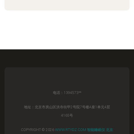
电话：1394573**
地址：北京市房山区洪寺街甲2号院7号楼A座1单元4层
4165号
COPYRIGHT © 2026
WWW.RTYDZ.COM
智能睡眠仪
北京