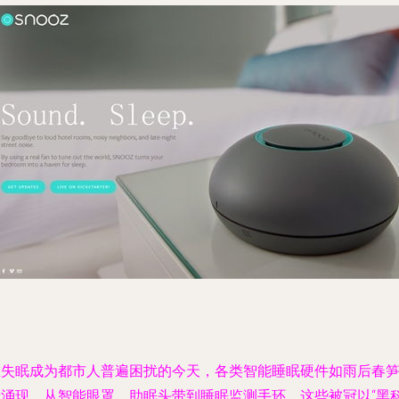
在失眠成为都市人普遍困扰的今天，各类智能睡眠硬件如雨后春
般涌现。从智能眼罩、助眠头带到睡眠监测手环，这些被冠以“黑