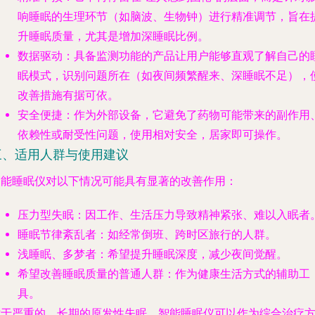
响睡眠的生理环节（如脑波、生物钟）进行精准调节，旨在
升睡眠质量，尤其是增加深睡眠比例。
数据驱动
：具备监测功能的产品让用户能够直观了解自己的
眠模式，识别问题所在（如夜间频繁醒来、深睡眠不足），
改善措施有据可依。
安全便捷
：作为外部设备，它避免了药物可能带来的副作用
依赖性或耐受性问题，使用相对安全，居家即可操作。
三、适用人群与使用建议
智能睡眠仪对以下情况可能具有显著的改善作用：
压力型失眠
：因工作、生活压力导致精神紧张、难以入眠者
睡眠节律紊乱者
：如经常倒班、跨时区旅行的人群。
浅睡眠、多梦者
：希望提升睡眠深度，减少夜间觉醒。
希望改善睡眠质量的普通人群
：作为健康生活方式的辅助工
具。
对于严重的、长期的原发性失眠，智能睡眠仪可以作为综合治疗