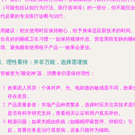
案（可能包括认知行为疗法、医疗咨询等）的一部分，但不能完
替代必要的专业医疗诊断与治疗。
使用建议
：初次使用时应保持耐心，给予身体适应新技术的时间
结合良好的睡眠卫生习惯——如保持规律作息、营造黑暗安静的睡
环境、避免睡前使用电子产品——效果会更佳。
四、理性看待：并非万能，选择需谨慎
管被誉为“睡觉神”器，消费者仍需保持理性：
效果因人而异
：个体对声、光、电刺激的敏感度不同，效果
存在差异。
产品质量参差
：市场产品种类繁多，选择时应关注其技术原
是否有科学研究支持，查看相关认证和用户真实评价。
根源问题
：如果失眠由疾病（如睡眠呼吸暂停、抑郁症）引
起，首要任务是治疗原发病，设备只能作为辅助。