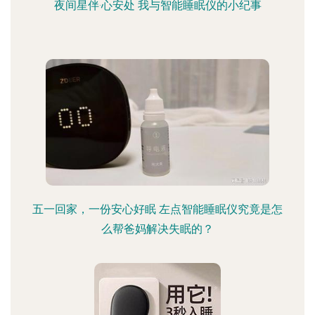
夜间星伴·心安处 我与智能睡眠仪的小纪事
五一回家，一份安心好眠 左点智能睡眠仪究竟是怎
么帮爸妈解决失眠的？