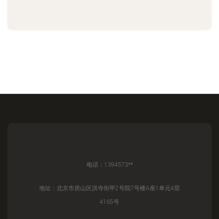
电话：1394573**
地址：北京市房山区洪寺街甲2号院7号楼A座1单元4层
4165号