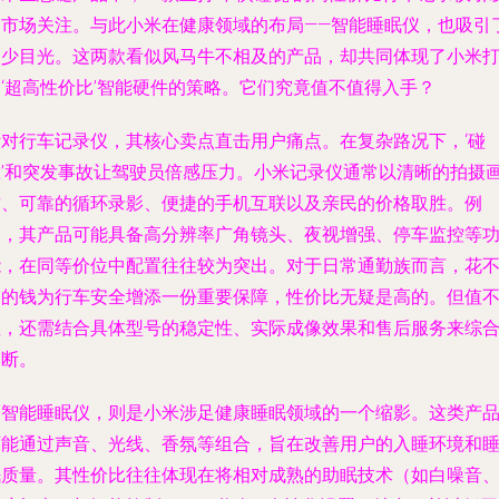
了市场关注。与此小米在健康领域的布局——智能睡眠仪，也吸引
不少目光。这两款看似风马牛不相及的产品，却共同体现了小米
造‘超高性价比’智能硬件的策略。它们究竟值不值得入手？
针对行车记录仪，其核心卖点直击用户痛点。在复杂路况下，‘碰
瓷’和突发事故让驾驶员倍感压力。小米记录仪通常以清晰的拍摄
质、可靠的循环录影、便捷的手机互联以及亲民的价格取胜。例
如，其产品可能具备高分辨率广角镜头、夜视增强、停车监控等
能，在同等价位中配置往往较为突出。对于日常通勤族而言，花
多的钱为行车安全增添一份重要保障，性价比无疑是高的。但值
值，还需结合具体型号的稳定性、实际成像效果和售后服务来综
判断。
而智能睡眠仪，则是小米涉足健康睡眠领域的一个缩影。这类产
可能通过声音、光线、香氛等组合，旨在改善用户的入睡环境和
眠质量。其性价比往往体现在将相对成熟的助眠技术（如白噪音