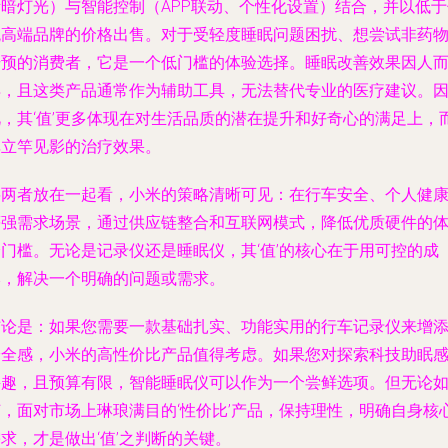
渐暗灯光）与智能控制（APP联动、个性化设置）结合，并以低于
统高端品牌的价格出售。对于受轻度睡眠问题困扰、想尝试非药
干预的消费者，它是一个低门槛的体验选择。睡眠改善效果因人
异，且这类产品通常作为辅助工具，无法替代专业的医疗建议。
此，其‘值’更多体现在对生活品质的潜在提升和好奇心的满足上，
非立竿见影的治疗效果。
将两者放在一起看，小米的策略清晰可见：在行车安全、个人健
等强需求场景，通过供应链整合和互联网模式，降低优质硬件的
验门槛。无论是记录仪还是睡眠仪，其‘值’的核心在于用可控的成
本，解决一个明确的问题或需求。
结论是：如果您需要一款基础扎实、功能实用的行车记录仪来增
安全感，小米的高性价比产品值得考虑。如果您对探索科技助眠
兴趣，且预算有限，智能睡眠仪可以作为一个尝鲜选项。但无论
何，面对市场上琳琅满目的‘性价比’产品，保持理性，明确自身核
求，才是做出‘值’之判断的关键。