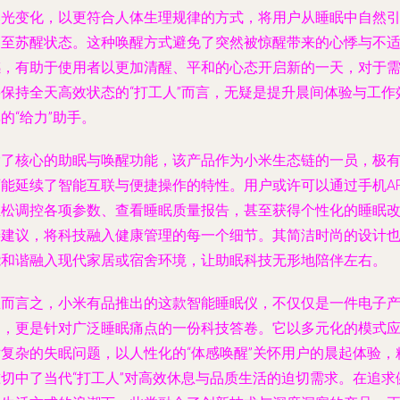
然光变化，以更符合人体生理规律的方式，将用户从睡眠中自然
导至苏醒状态。这种唤醒方式避免了突然被惊醒带来的心悸与不
感，有助于使用者以更加清醒、平和的心态开启新的一天，对于
要保持全天高效状态的“打工人”而言，无疑是提升晨间体验与工作
的“给力”助手。
除了核心的助眠与唤醒功能，该产品作为小米生态链的一员，极
可能延续了智能互联与便捷操作的特性。用户或许可以通过手机AP
轻松调控各项参数、查看睡眠质量报告，甚至获得个性化的睡眠
善建议，将科技融入健康管理的每一个细节。其简洁时尚的设计
能和谐融入现代家居或宿舍环境，让助眠科技无形地陪伴左右。
总而言之，小米有品推出的这款智能睡眠仪，不仅仅是一件电子
品，更是针对广泛睡眠痛点的一份科技答卷。它以多元化的模式
对复杂的失眠问题，以人性化的“体感唤醒”关怀用户的晨起体验，
准切中了当代“打工人”对高效休息与品质生活的迫切需求。在追求