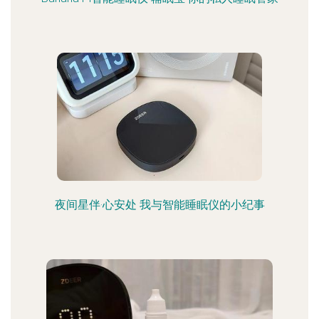
夜间星伴·心安处 我与智能睡眠仪的小纪事