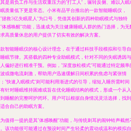
尤其是肩负工作与生活双重压力的“打工人”，辗转反侧、难以入眠
睡眠质量低下更是常态。小米有品平台推出的一款智能睡眠仪，
以“拯救3亿失眠星人”为口号，凭借其创新的四种助眠模式与独特
的“体感唤醒”功能，迅速成为关注健康睡眠人群的热门选择，为无
寻求高质量休息的用户提供了切实有效的解决方案。
这款智能睡眠仪的核心设计理念，在于通过科技手段模拟和引导
然睡眠节律。其搭载的四种专业助眠模式，针对不同的失眠诱因
个人偏好进行精准干预。例如，“深度放松模式”可能通过特定频率
声波或微电流刺激，帮助用户迅速缓解日间积累的焦虑与紧张情
绪；“快速入眠模式”则可能利用渐进式的引导，缩短入睡所需时间
还有针对睡眠维持困难或旨在优化睡眠结构的模式，形成一个从
睡到睡醒的完整呵护闭环。用户可以根据自身情况灵活选择，找
最适合自己的助眠方案。
尤为值得一提的是其“体感唤醒”功能，与传统刺耳的闹钟铃声截然
同。该功能很可能通过在预设时间产生轻柔的震动或温和的模拟