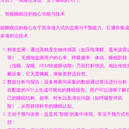
们开启了一扇通往深度、安宁睡眠的大门。
一、智能睡眠仪的核心功能与技术
智能睡眠仪的核心在于其非侵入式的监测与干预能力。它通常集
了多项前沿技术：
精准监测
：通过高精度生物传感器（如压电薄膜、毫米波雷
等），无感地监测用户的心率、呼吸频率、体动、睡眠阶段
（浅睡、深睡、REM快速眼动期）乃至打鼾情况。相比传统
戴设备，它无需佩戴，体验更舒适自然。
数据分析与报告
：设备将夜间采集的数据通过算法进行分析
在配套的APP上生成可视化的睡眠报告。用户可以清晰了解
己的睡眠结构、效率、时长以及潜在问题（如呼吸暂停风
险），从而获得科学的睡眠认知。
主动干预与改善
：这是其“智能”的集中体现。常见干预方式
括：