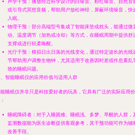
声学干预
：播放经过科学设计的白噪音、粉红噪音、自然音
或引导式冥想音频，帮助用户放松神经，屏蔽环境噪音，快
入眠。
物理干预
：部分高端型号集成了智能床垫或枕头，能通过微
动、温度调节（加热或冷却）等方式，在睡眠周期中提供舒
支撑或进行轻柔唤醒。
光疗干预
：模拟日出日落的光线变化，通过特定波长的光线
节帮助用户调整生物钟，尤其适用于改善因时差或作息紊乱
致的睡眠问题。
二、智能睡眠仪的应用价值与适用人群
智能睡眠仪并非只是科技爱好者的玩具，它具有广泛的实际应用
值：
睡眠障碍者
：对于入睡困难、睡眠浅、多梦、早醒的人群，
监测数据能为医生诊断提供客观参考，其干预功能可作为辅
改善手段。