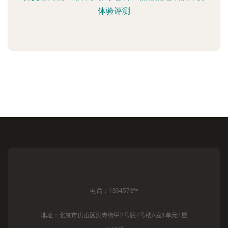
体验评测
电话：1394573**
地址：北京市房山区洪寺街甲2号院7号楼A座1单元4层