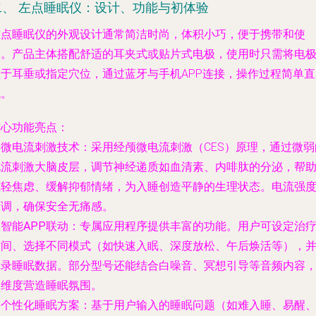
二、 左点睡眠仪：设计、功能与初体验
左点睡眠仪的外观设计通常简洁时尚，体积小巧，便于携带和使
用。产品主体搭配舒适的耳夹式或贴片式电极，使用时只需将电
置于耳垂或指定穴位，通过蓝牙与手机APP连接，操作过程简单直
观。
核心功能亮点：
.
微电流刺激技术
：采用经颅微电流刺激（CES）原理，通过微弱
电流刺激大脑皮层，调节神经递质如血清素、内啡肽的分泌，帮
减轻焦虑、缓解抑郁情绪，为入睡创造平静的生理状态。电流强
可调，确保安全无痛感。
.
智能APP联动
：专属应用程序提供丰富的功能。用户可设定治
时间、选择不同模式（如快速入眠、深度放松、午后焕活等），
记录睡眠数据。部分型号还能结合白噪音、冥想引导等音频内容
多维度营造睡眠氛围。
.
个性化睡眠方案
：基于用户输入的睡眠问题（如难入睡、易醒