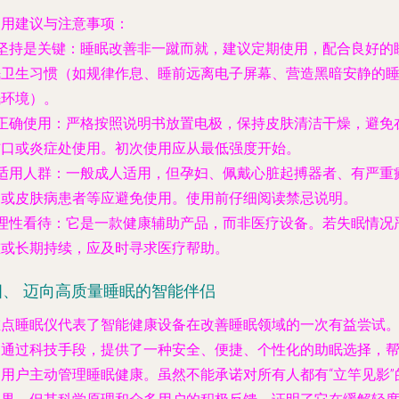
使用建议与注意事项：
坚持是关键
：睡眠改善非一蹴而就，建议定期使用，配合良好的
眠卫生习惯（如规律作息、睡前远离电子屏幕、营造黑暗安静的
眠环境）。
正确使用
：严格按照说明书放置电极，保持皮肤清洁干燥，避免
伤口或炎症处使用。初次使用应从最低强度开始。
适用人群
：一般成人适用，但孕妇、佩戴心脏起搏器者、有严重
痫或皮肤病患者等应避免使用。使用前仔细阅读禁忌说明。
理性看待
：它是一款健康辅助产品，而非医疗设备。若失眠情况
重或长期持续，应及时寻求医疗帮助。
四、 迈向高质量睡眠的智能伴侣
左点睡眠仪代表了智能健康设备在改善睡眠领域的一次有益尝试
它通过科技手段，提供了一种安全、便捷、个性化的助眠选择，
助用户主动管理睡眠健康。虽然不能承诺对所有人都有“立竿见影”