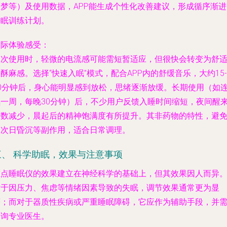
多梦等）及使用数据，APP能生成个性化改善建议，形成循序渐进
睡眠训练计划。
实际体验感受：
初次使用时，轻微的电流感可能需短暂适应，但很快会转变为舒
酥麻感。选择“快速入眠”模式，配合APP内的舒缓音乐，大约15-
20分钟后，身心能明显感到放松，思绪逐渐放缓。长期使用（如
续一周，每晚30分钟）后，不少用户反馈入睡时间缩短，夜间醒
次数减少，晨起后的精神饱满度有所提升。其非药物的特性，避
了次日昏沉等副作用，适合日常调理。
三、 科学助眠，效果与注意事项
左点睡眠仪的效果建立在神经科学的基础上，但其效果因人而异
对于因压力、焦虑等情绪因素导致的失眠，调节效果通常更为显
著；而对于器质性疾病或严重睡眠障碍，它应作为辅助手段，并
咨询专业医生。