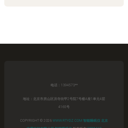
电话：1394573**
地址：北京市房山区洪寺街甲2号院7号楼A座1单元4层
4165号
COPYRIGHT © 2026
WWW.RTYDZ.COM
智能睡眠仪
北京