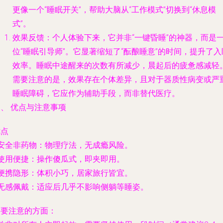
更像一个“睡眠开关”，帮助大脑从“工作模式”切换到“休息模
式”。
效果反馈
：个人体验下来，它并非“一键昏睡”的神器，而是
位“睡眠引导师”。它显著缩短了“酝酿睡意”的时间，提升了入
效率。睡眠中途醒来的次数有所减少，晨起后的疲惫感减轻
需要注意的是，效果存在个体差异，且对于器质性病变或严
睡眠障碍，它应作为辅助手段，而非替代医疗。
、 优点与注意事项
优点
安全非药物
：物理疗法，无成瘾风险。
使用便捷
：操作傻瓜式，即夹即用。
便携隐形
：体积小巧，居家旅行皆宜。
无感佩戴
：适应后几乎不影响侧躺等睡姿。
需要注意的方面：