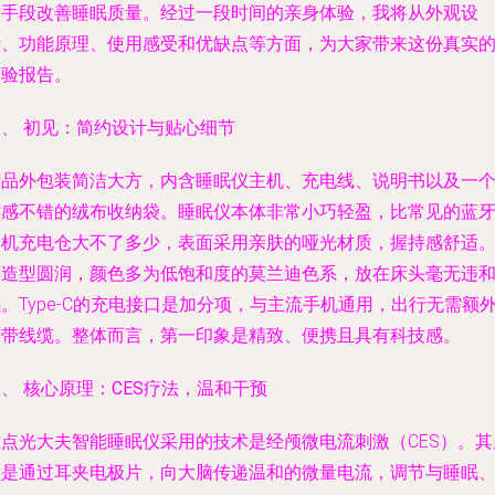
技手段改善睡眠质量。经过一段时间的亲身体验，我将从外观设
计、功能原理、使用感受和优缺点等方面，为大家带来这份真实
体验报告。
一、 初见：简约设计与贴心细节
产品外包装简洁大方，内含睡眠仪主机、充电线、说明书以及一
质感不错的绒布收纳袋。睡眠仪本体非常小巧轻盈，比常见的蓝
耳机充电仓大不了多少，表面采用亲肤的哑光材质，握持感舒适
其造型圆润，颜色多为低饱和度的莫兰迪色系，放在床头毫无违
。Type-C的充电接口是加分项，与主流手机通用，出行无需额
携带线缆。整体而言，第一印象是精致、便携且具有科技感。
、 核心原理：CES疗法，温和干预
左点光大夫智能睡眠仪采用的技术是经颅微电流刺激（CES）。其
理是通过耳夹电极片，向大脑传递温和的微量电流，调节与睡眠