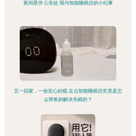
夜间星伴·心安处 我与智能睡眠仪的小纪事
五一回家，一份安心好眠 左点智能睡眠仪究竟是怎
么帮爸妈解决失眠的？