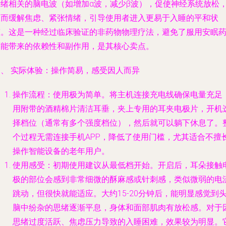
情绪相关的脑电波（如增加α波，减少β波），促使神经系统放松
从而缓解焦虑、紧张情绪，引导使用者进入更易于入睡的平和状
态。这是一种经过临床验证的非药物物理疗法，避免了服用安眠
可能带来的依赖性和副作用，是其核心卖点。
三、 实际体验：操作简易，感受因人而异
操作流程
：使用极为简单。将主机连接充电线确保电量充足
用附带的酒精棉片清洁耳垂，夹上专用的耳夹电极片，开机
择档位（通常有多个强度档位），然后就可以躺下休息了。
个过程无需连接手机APP，降低了使用门槛，尤其适合不擅
操作智能设备的老年用户。
使用感受
：初期使用建议从最低档开始。开启后，耳朵接触
极的部位会感到非常细微的酥麻感或针刺感，类似微弱的电
跳动，但很快就能适应。大约15-20分钟后，能明显感觉到
脑中纷杂的思绪逐渐平息，身体和面部肌肉有放松感。对于
思绪过度活跃、焦虑压力导致的入睡困难，效果较为明显。