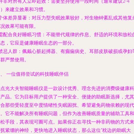
并非对所有人立即起效
：需要坚持使用一段时间（通常建议2-4
周）来建立效果和习惯。
个体差异显著
：对压力型失眠效果较好，对生物钟紊乱或其他复
情况效果可能有限。
需配合良好睡眠习惯
：不能替代规律的作息、舒适的环境和放松
心态，它应是健康睡眠生态的一部分。
禁忌人群
：佩戴心脏起搏器、有癫痫病史、耳部皮肤破损或孕妇
人群严禁使用。
五、 一位值得尝试的科技睡眠伴侣
左点光大夫智能睡眠仪是一款设计优秀、理念先进的消费级健康
技产品。它为目标用户提供了一种安全、便捷的助眠新选择，尤
适合那些受轻度至中度情绪性失眠困扰、希望避免药物依赖的现
人。它不能解决所有睡眠问题，但作为改善睡眠质量的辅助工具
放松手段，其表现可圈可点。如果你正在寻找一种非药物的方式
安抚紧绷的神经，更快地进入睡眠状态，那么这位“枕边的助眠大