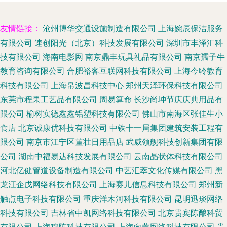
友情链接：
沧州博华交通设施制造有限公司
上海婉辰保洁服务
有限公司
速创阳光（北京）科技发展有限公司
深圳市丰泽汇科
技有限公司
海南电影网
南京鼎丰玩具礼品有限公司
南京孺子牛
教育咨询有限公司
合肥裕客互联网科技有限公司
上海今聆教育
科技有限公司
上海帛波昌科技中心
郑州天泽环保科技有限公司
东莞市程果工艺品有限公司
周易算命
长沙尚坤节庆庆典用品有
限公司
榆树实德鑫鑫铝塑科技有限公司
佛山市南海区张佳生小
食店
北京诚康优科技有限公司
中铁十一局集团建筑安装工程有
限公司
南京市江宁区董壮日用品店
武威领舰科技创新集团有限
公司
湖南中福易达科技发展有限公司
云南晶状体科技有限公司
河北亿健管道设备制造有限公司
中艺汇萃文化传媒有限公司
黑
龙江企戊网络科技有限公司
上海赛儿信息科技有限公司
郑州新
触点电子科技有限公司
重庆洋木河科技有限公司
昆明迅琰网络
科技有限公司
吉林省中凯网络科技有限公司
北京贵宾陈酿科贸