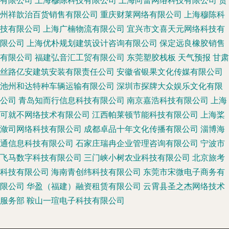
有限公司
上海穆陈科技有限公司
上海向蕾网络科技有限公司
贵
州祥歆治百货销售有限公司
重庆财莱网络有限公司
上海穆陈科
技有限公司
上海广楠物流有限公司
宜兴市文喜天元网络科技有
限公司
上海优朴规划建筑设计咨询有限公司
保定远良橡胶销售
有限公司
福建弘音汇工贸有限公司
东莞塑胶栈板
天气预报
甘肃
丝路亿安建筑安装有限责任公司
安徽省银果文化传媒有限公司
池州和达特种车辆运输有限公司
深圳市探牌大众娱乐文化有限
公司
青岛知而行信息科技有限公司
南京嘉浩科技有限公司
上海
可就不网络技术有限公司
江西帕莱顿节能科技有限公司
上海桨
潋司网络科技有限公司
成都卓品十年文化传播有限公司
淄博海
通信息科技有限公司
石家庄瑞冉企业管理咨询有限公司
宁波市
飞马数字科技有限公司
三门峡小树农业科技有限公司
北京旅考
科技有限公司
海南青创纬科技有限公司
东莞市宋微电子商务有
限公司
华盈（福建）融资租赁有限公司
云霄县圣之杰网络技术
服务部
鞍山一瑄电子科技有限公司